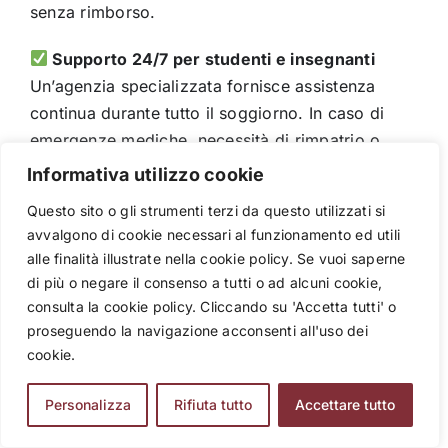
senza rimborso.
Supporto 24/7 per studenti e insegnanti
Un’agenzia specializzata fornisce assistenza
continua durante tutto il soggiorno. In caso di
emergenze mediche, necessità di rimpatrio o
altre problematiche, un team di supporto
Informativa utilizzo cookie
dedicato è sempre a disposizione, sia in Italia
Questo sito o gli strumenti terzi da questo utilizzati si
che all’estero.
avvalgono di cookie necessari al funzionamento ed utili
alle finalità illustrate nella cookie policy. Se vuoi saperne
I rischi di affidarsi a operatori improvvisati e
di più o negare il consenso a tutti o ad alcuni cookie,
non autorizzati
consulta la cookie policy. Cliccando su 'Accetta tutti' o
proseguendo la navigazione acconsenti all'uso dei
Mancanza di copertura assicurativa
cookie.
adeguata
Chi organizza senza essere un
tour operator
Personalizza
Rifiuta tutto
Accettare tutto
certificato
spesso non offre un’adeguata
copertura assicurativa per i partecipanti. In caso