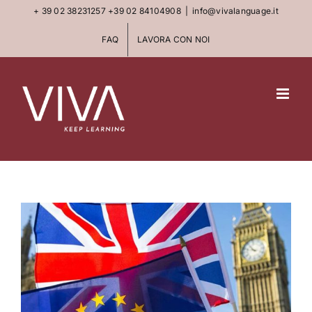
Skip
+ 39 02 38231257
+39 02 84104908
|
info@vivalanguage.it
to
FAQ
LAVORA CON NOI
content
View
Larger
Image