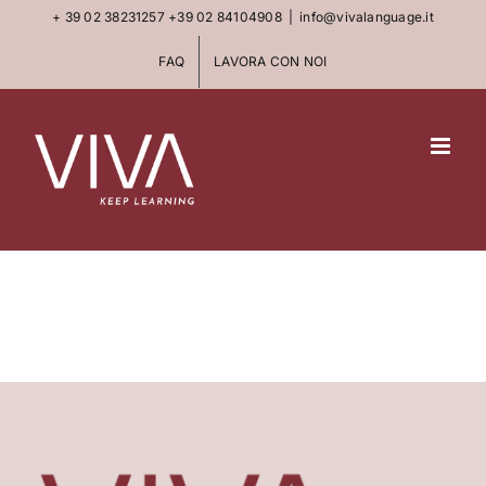
Skip
+ 39 02 38231257
+39 02 84104908
|
info@vivalanguage.it
to
FAQ
LAVORA CON NOI
content