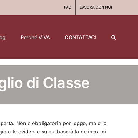
FAQ
LAVORA CON NOI
log
Perché VIVA
CONTATTACI
glio di Classe
 parta. Non è obbligatorio per legge, ma è lo
gio e le evidenze su cui baserà la delibera di