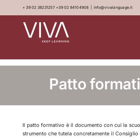
Skip
+ 39 02 38231257
+39 02 84104908
|
info@vivalanguage.it
to
content
Patto formati
Il patto formativo è il documento con cui la scu
strumento che tutela concretamente il Consiglio di