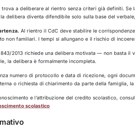
 trova a deliberare al rientro senza criteri già definiti. Se l
la delibera diventa difendibile solo sulla base del verbale
partenza.
Al rientro il CdC deve stabilire le corrispondenz
to non familiari. I tempi si allungano e il rischio di incoe
843/2013 richiede una delibera motivata — non basta il vot
le, la delibera è formalmente incompleta.
za numero di protocollo e data di ricezione, ogni docum
nterna o richiesta di chiarimento da parte della famiglia, 
conoscimento e l’attribuzione del credito scolastico, consu
oscimento scolastico
rmativo