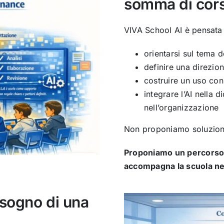
somma di cors
VIVA School AI è pensata pe
orientarsi sul tema de
definire una direzio
costruire un uso cons
integrare l’AI nella d
nell’organizzazione
Non proponiamo soluzioni
Proponiamo un percorso 
accompagna la scuola nel
isogno di una