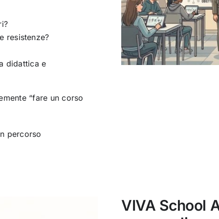
ri?
 resistenze?
a didattica e
cemente “fare un corso
un percorso
VIVA School A