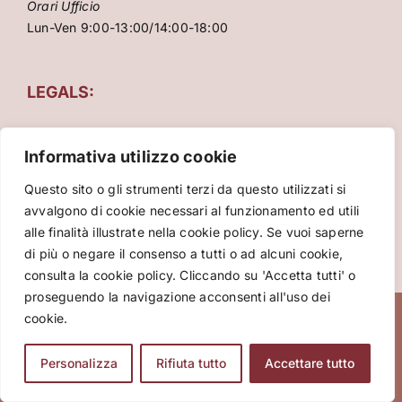
Orari Ufficio
Lun-Ven 9:00-13:00/14:00-18:00
LEGALS:
Privacy
Informativa utilizzo cookie
Condizioni Generali
Cookie Policy
Questo sito o gli strumenti terzi da questo utilizzati si
avvalgono di cookie necessari al funzionamento ed utili
alle finalità illustrate nella cookie policy. Se vuoi saperne
di più o negare il consenso a tutti o ad alcuni cookie,
consulta la cookie policy. Cliccando su 'Accetta tutti' o
proseguendo la navigazione acconsenti all'uso dei
cookie.
Copyright 2026 VIVA International srl – P.za Cinque
Giornate 15, 20129 Milano – Italy – P.Iva: 10086860961 –
Tour operator licenza n° 545689/2017 - Certificazione di
Personalizza
Rifiuta tutto
Accettare tutto
qualità UNI EN 14804