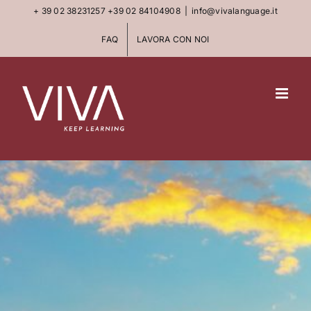
Skip
+ 39 02 38231257
+39 02 84104908
|
info@vivalanguage.it
to
FAQ
LAVORA CON NOI
content