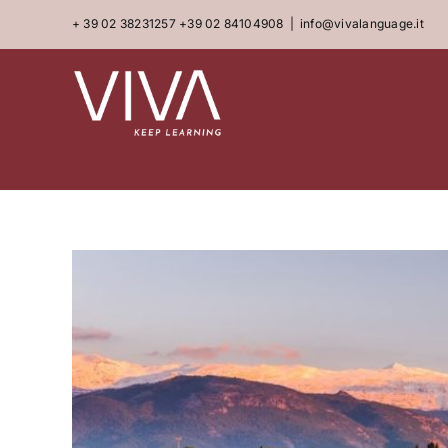
Skip
+ 39 02 38231257
+39 02 84104908
|
info@vivalanguage.it
to
content
View
Larger
Image