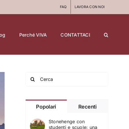
FAQ
LAVORA CON NOI
log
Perché VIVA
CONTATTACI
Search
for:
Popolari
Recenti
Stonehenge con
studenti e scuole: una