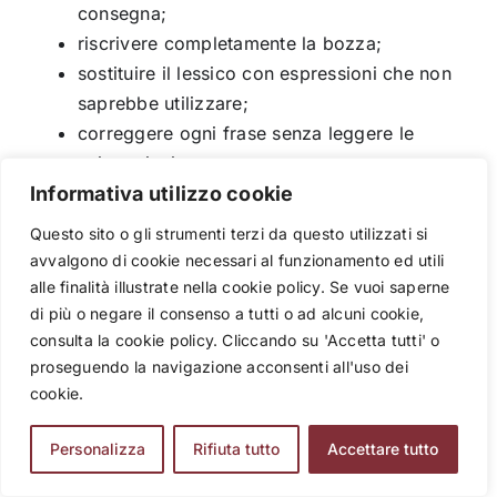
consegna;
riscrivere completamente la bozza;
sostituire il lessico con espressioni che non
saprebbe utilizzare;
correggere ogni frase senza leggere le
spiegazioni;
Informativa utilizzo cookie
generare un lavoro presentato poi come
interamente personale.
Questo sito o gli strumenti terzi da questo utilizzati si
avvalgono di cookie necessari al funzionamento ed utili
La distinzione centrale è questa:
alle finalità illustrate nella cookie policy. Se vuoi saperne
di più o negare il consenso a tutti o ad alcuni cookie,
consulta la cookie policy. Cliccando su 'Accetta tutti' o
L’AI può aiutare lo studente a
proseguendo la navigazione acconsenti all'uso dei
prendere decisioni migliori, ma
cookie.
non dovrebbe prendere tutte le
decisioni al suo posto.
Personalizza
Rifiuta tutto
Accettare tutto