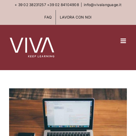
Skip
+ 39 02 38231257
+39 02 84104908
|
info@vivalanguage.it
to
FAQ
LAVORA CON NOI
content
View
Larger
Image