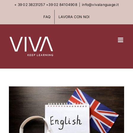
Skip
+ 39 02 38231257
+39 02 84104908
|
info@vivalanguage.it
to
FAQ
LAVORA CON NOI
content
View
Larger
Image