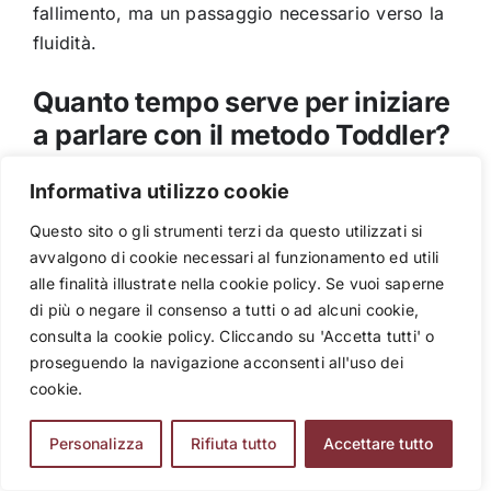
fallimento, ma un passaggio necessario
verso la
fluidità.
Quanto tempo serve per iniziare
a parlare con il metodo Toddler?
Informativa utilizzo cookie
Con il
metodo Toddler è possibile iniziare a
parlare in poco tempo, anche partendo
da zero.
Questo sito o gli strumenti terzi da questo utilizzati si
Si imparano
subito le espressioni base per le
avvalgono di cookie necessari al funzionamento ed utili
situazioni quotidiane, come
ordinare al ristorante
alle finalità illustrate nella cookie policy. Se vuoi saperne
di più o negare il consenso a tutti o ad alcuni cookie,
o chiedere
indicazioni, cominciando con
consulta la cookie policy. Cliccando su 'Accetta tutti' o
conversazioni brevi e pratiche per poi
procedere
proseguendo la navigazione acconsenti all'uso dei
gradualmente fino a
raggiungere la fluidità.
cookie.
Come si può mettere in pratica il
Personalizza
Rifiuta tutto
Accettare tutto
metodo Toddler nella vita