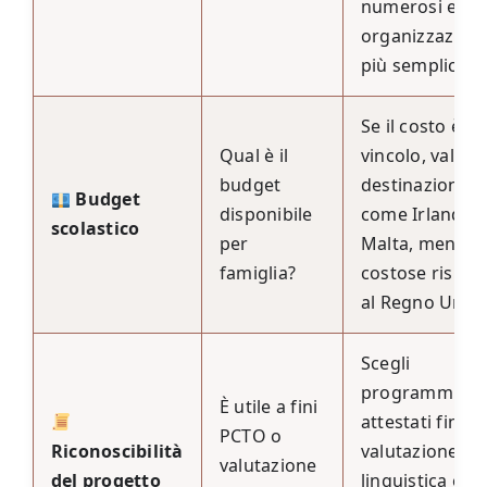
numerosi e
organizzazion
più semplice.
Se il costo è u
Qual è il
vincolo, valuta
budget
destinazioni
Budget
disponibile
come Irlanda 
scolastico
per
Malta, meno
famiglia?
costose rispet
al Regno Unito
Scegli
programmi co
È utile a fini
attestati finali,
PCTO o
Riconoscibilità
valutazione
valutazione
del progetto
linguistica e