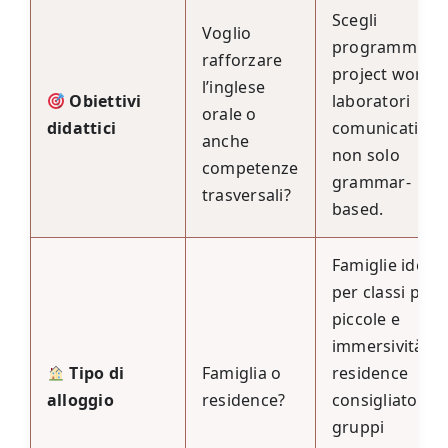
Scegli
Voglio
programmi co
rafforzare
project work e
l’inglese
Obiettivi
laboratori
orale o
didattici
comunicativi,
anche
non solo
competenze
grammar-
trasversali?
based.
Famiglie ideali
per classi più
piccole e
immersività;
Tipo di
Famiglia o
residence
alloggio
residence?
consigliato pe
gruppi