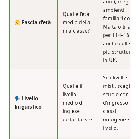
anni), meglio
ambienti
Qual è l’età
familiari come
Fascia d’età
media della
Malta o Irlanda
mia classe?
per i 14–18 ann
anche college
più strutturati
in UK.
Se i livelli sono
Qual è il
misti, scegli
livello
scuole con tes
Livello
medio di
d’ingresso e
linguistico
inglese
classi
della classe?
omogenee per
livello.