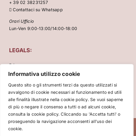
+ 39 02 38231257
Contattaci su Whatsapp
Orari Ufficio
Lun-Ven 9:00-13:00/14:00-18:00
LEGALS:
Privacy
Condizioni Generali
Informativa utilizzo cookie
Cookie Policy
Questo sito o gli strumenti terzi da questo utilizzati si
avvalgono di cookie necessari al funzionamento ed utili
alle finalità illustrate nella cookie policy. Se vuoi saperne
di più o negare il consenso a tutti o ad alcuni cookie,
consulta la cookie policy. Cliccando su 'Accetta tutti' o
proseguendo la navigazione acconsenti all'uso dei
Copyright 2026 VIVA International srl – P.za Cinque
cookie.
Giornate 15, 20129 Milano – Italy – P.Iva: 10086860961 –