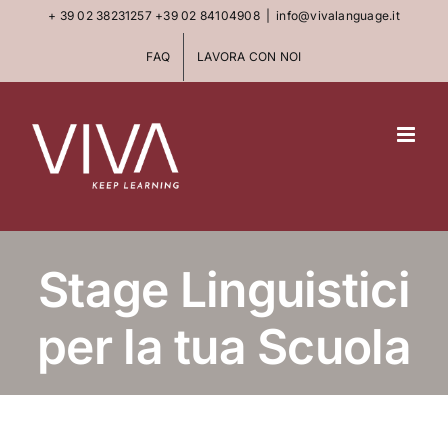
Skip
+ 39 02 38231257
+39 02 84104908
|
info@vivalanguage.it
to
FAQ
LAVORA CON NOI
content
Stage Linguistici
per la tua Scuola