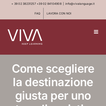
Skip
+ 39 02 38231257
+39 02 84104908
|
info@vivalanguage.it
to
FAQ
LAVORA CON NOI
content
Come scegliere
la destinazione
giusta per uno