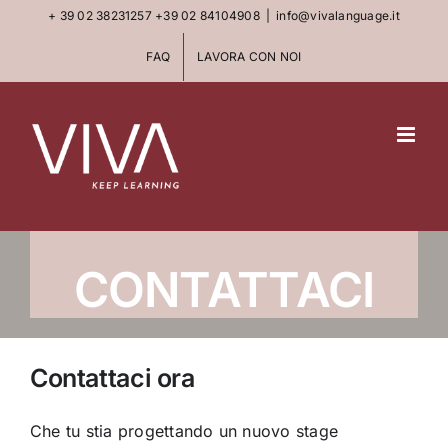
Skip
+ 39 02 38231257
+39 02 84104908
|
info@vivalanguage.it
to
FAQ
LAVORA CON NOI
content
CONTATTACI
Contattaci ora
Che tu stia progettando un nuovo stage