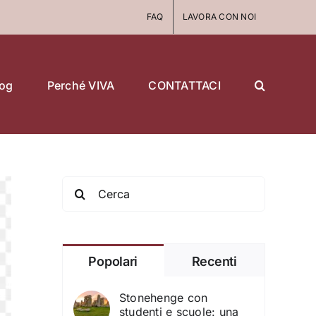
FAQ
LAVORA CON NOI
log
Perché VIVA
CONTATTACI
Search
for:
Popolari
Recenti
Stonehenge con
studenti e scuole: una