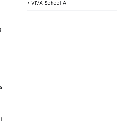
VIVA School AI
i
e
i