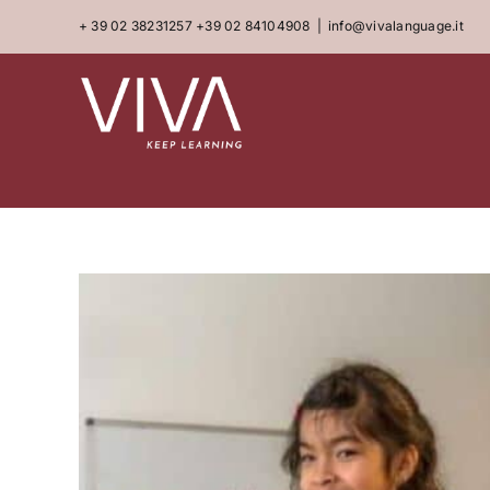
Skip
+ 39 02 38231257
+39 02 84104908
|
info@vivalanguage.it
to
content
View
Larger
Image