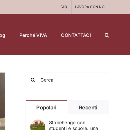
FAQ
LAVORA CON NOI
log
Perché VIVA
CONTATTACI
Search
for:
Popolari
Recenti
Stonehenge con
studenti e scuole: una