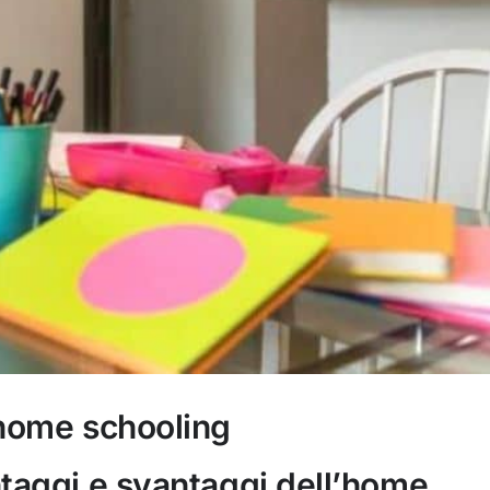
’home schooling
ntaggi e svantaggi dell’home