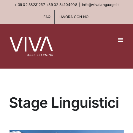
Skip
+ 39 02 38231257
+39 02 84104908
|
info@vivalanguage.it
to
FAQ
LAVORA CON NOI
content
Stage Linguistici