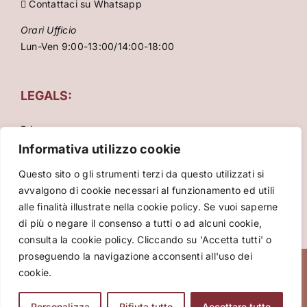
Contattaci su Whatsapp
Orari Ufficio
Lun-Ven 9:00-13:00/14:00-18:00
LEGALS:
Privacy
Condizioni Generali
Informativa utilizzo cookie
Cookie Policy
Questo sito o gli strumenti terzi da questo utilizzati si
avvalgono di cookie necessari al funzionamento ed utili
alle finalità illustrate nella cookie policy. Se vuoi saperne
di più o negare il consenso a tutti o ad alcuni cookie,
consulta la cookie policy. Cliccando su 'Accetta tutti' o
proseguendo la navigazione acconsenti all'uso dei
Copyright 2026 VIVA International srl – P.za Cinque
cookie.
Giornate 15, 20129 Milano – Italy – P.Iva: 10086860961 –
Tour operator licenza n° 545689/2017 - Certificazione di
Personalizza
Rifiuta tutto
Accettare tutto