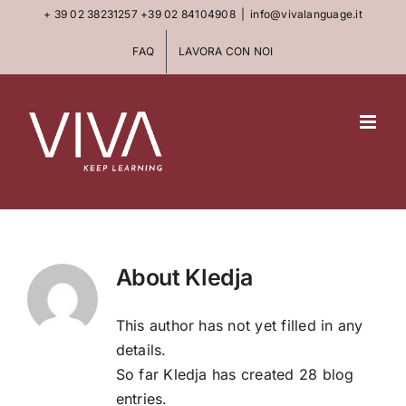
Skip
+ 39 02 38231257
+39 02 84104908
|
info@vivalanguage.it
to
FAQ
LAVORA CON NOI
content
About
Kledja
This author has not yet filled in any
details.
So far Kledja has created 28 blog
entries.