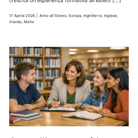
crescita Un’esperienza formativa all’estero [...]
17 Aprile 2026
|
Anno all'Estero
,
Europa
,
Inghilterra
,
Inglese
,
Irlanda
,
Malta