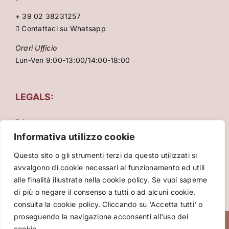
+ 39 02 38231257
Contattaci su Whatsapp
Orari Ufficio
Lun-Ven 9:00-13:00/14:00-18:00
LEGALS:
Privacy
Condizioni Generali
Informativa utilizzo cookie
Cookie Policy
Questo sito o gli strumenti terzi da questo utilizzati si
avvalgono di cookie necessari al funzionamento ed utili
alle finalità illustrate nella cookie policy. Se vuoi saperne
di più o negare il consenso a tutti o ad alcuni cookie,
consulta la cookie policy. Cliccando su 'Accetta tutti' o
proseguendo la navigazione acconsenti all'uso dei
Copyright 2026 VIVA International srl – P.za Cinque
cookie.