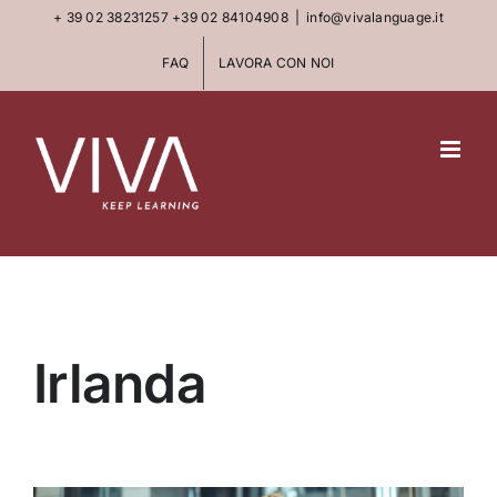
Skip
+ 39 02 38231257
+39 02 84104908
|
info@vivalanguage.it
to
FAQ
LAVORA CON NOI
content
Irlanda