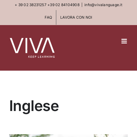
Skip
+ 39 02 38231257
+39 02 84104908
|
info@vivalanguage.it
to
FAQ
LAVORA CON NOI
content
Inglese