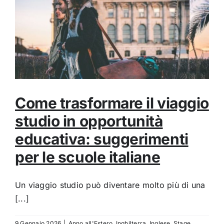
Come trasformare il viaggio
studio in opportunità
educativa: suggerimenti
per le scuole italiane
Un viaggio studio può diventare molto più di una
[...]
9 Gennaio 2026
|
Anno all'Estero
,
Inghilterra
,
Inglese
,
Stage