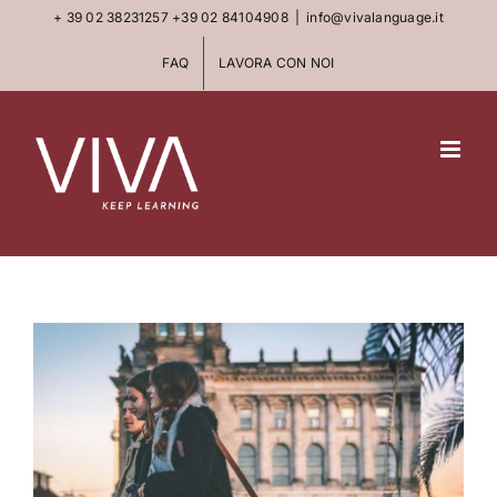
Skip
+ 39 02 38231257
+39 02 84104908
|
info@vivalanguage.it
to
FAQ
LAVORA CON NOI
content
View
Larger
Image