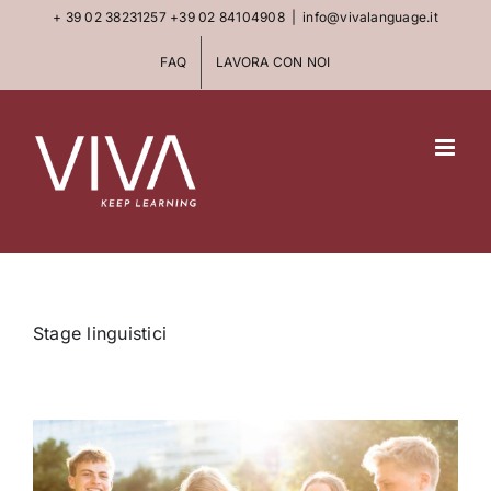
Skip
+ 39 02 38231257
+39 02 84104908
|
info@vivalanguage.it
to
FAQ
LAVORA CON NOI
content
Stage linguistici