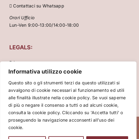
Contattaci su Whatsapp
Orari Ufficio
Lun-Ven 9:00-13:00/14:00-18:00
LEGALS:
Privacy
Condizioni Generali
Informativa utilizzo cookie
Cookie Policy
Questo sito o gli strumenti terzi da questo utilizzati si
avvalgono di cookie necessari al funzionamento ed utili
alle finalità illustrate nella cookie policy. Se vuoi saperne
di più o negare il consenso a tutti o ad alcuni cookie,
consulta la cookie policy. Cliccando su 'Accetta tutti' o
proseguendo la navigazione acconsenti all'uso dei
Copyright 2026 VIVA International srl – P.za Cinque
cookie.
Giornate 15, 20129 Milano – Italy – P.Iva: 10086860961 –