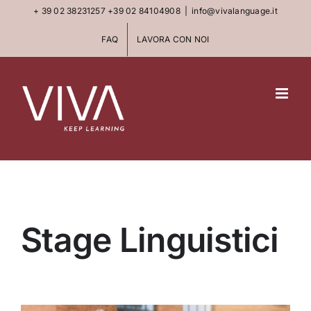
Skip
+ 39 02 38231257
+39 02 84104908
|
info@vivalanguage.it
to
FAQ
LAVORA CON NOI
content
Stage Linguistici