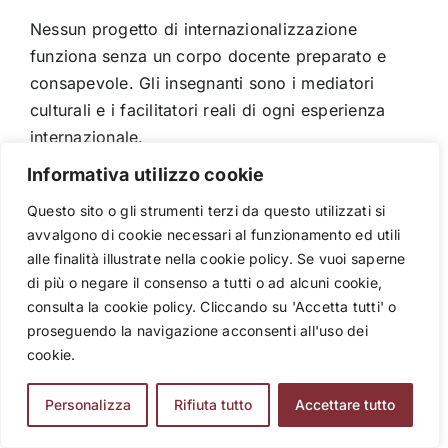
Nessun progetto di internazionalizzazione
funziona senza un corpo docente preparato e
consapevole. Gli insegnanti sono i mediatori
culturali e i facilitatori reali di ogni esperienza
internazionale.
Informativa utilizzo cookie
Modello operativo: un istituto organizza un ciclo
di incontri formativi interni per tutti i docenti su:
Questo sito o gli strumenti terzi da questo utilizzati si
avvalgono di cookie necessari al funzionamento ed utili
CLIL, educazione alla cittadinanza globale,
alle finalità illustrate nella cookie policy. Se vuoi saperne
competenze interculturali, metodologie didattiche
di più o negare il consenso a tutti o ad alcuni cookie,
inclusive e progettazione Erasmus+.
consulta la cookie policy. Cliccando su 'Accetta tutti' o
proseguendo la navigazione acconsenti all'uso dei
Risorse disponibili: i bandi Erasmus+ (Key Action
cookie.
1 per la mobilità del personale) permettono ai
docenti di partecipare a corsi strutturati all’estero
Personalizza
Rifiuta tutto
Accettare tutto
o job shadowing. In alternativa, è possibile
richiedere interventi personalizzati tramite