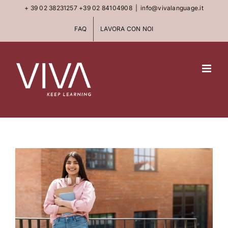
Skip
+ 39 02 38231257
+39 02 84104908
|
info@vivalanguage.it
to
FAQ
LAVORA CON NOI
content
View
Larger
Image