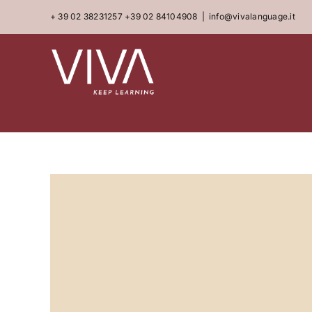
Skip
+ 39 02 38231257
+39 02 84104908
|
info@vivalanguage.it
to
content
View
Larger
Image