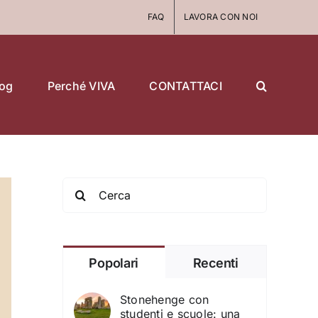
FAQ
LAVORA CON NOI
log
Perché VIVA
CONTATTACI
Search
for:
Popolari
Recenti
Stonehenge con
studenti e scuole: una