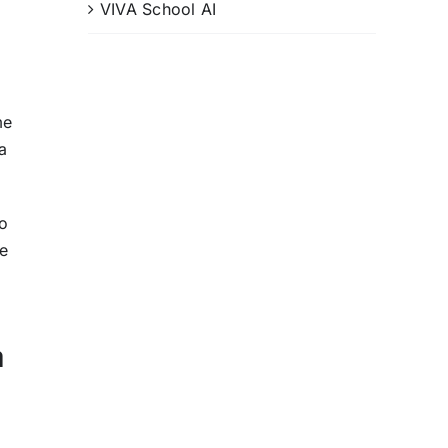
VIVA School AI
me
sa
o
ve
à