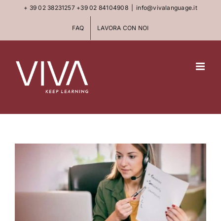
Skip
+ 39 02 38231257
+39 02 84104908
|
info@vivalanguage.it
to
FAQ
LAVORA CON NOI
content
View
Larger
Image