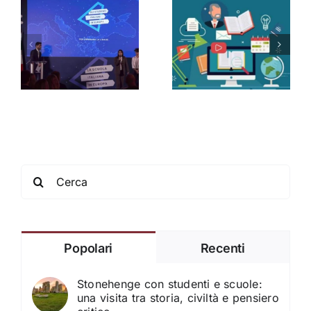
a
Perché è
Il Metodo
importante la
sa
Toddler per
tecnologia in
e
adulti per
classe:
imparare le
vantaggi e
lingue
strategie
Search
for:
Popolari
Recenti
Stonehenge con studenti e scuole:
una visita tra storia, civiltà e pensiero