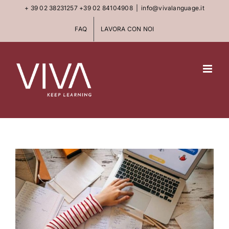
Skip
+ 39 02 38231257
+39 02 84104908
|
info@vivalanguage.it
to
FAQ
LAVORA CON NOI
content
View
Larger
Image