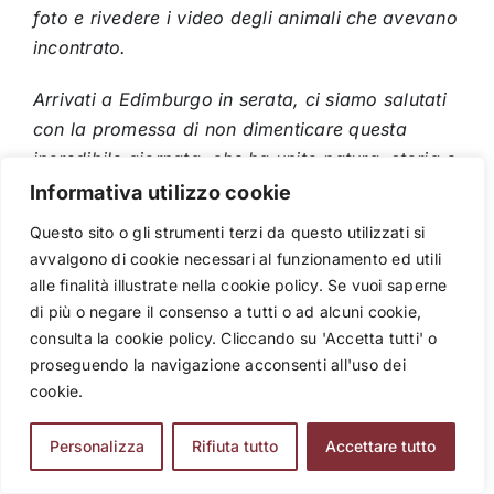
foto e rivedere i video degli animali che avevano
incontrato.
Arrivati a Edimburgo in serata, ci siamo salutati
con la promessa di non dimenticare questa
incredibile giornata, che ha unito natura, storia e
apprendimento linguistico in un’unica esperienza.
Informativa utilizzo cookie
Questo sito o gli strumenti terzi da questo utilizzati si
Consigli per insegnanti che
avvalgono di cookie necessari al funzionamento ed utili
organizzano una trasferta di
alle finalità illustrate nella cookie policy. Se vuoi saperne
studio a Edimburgo:
di più o negare il consenso a tutti o ad alcuni cookie,
consulta la cookie policy. Cliccando su 'Accetta tutti' o
proseguendo la navigazione acconsenti all'uso dei
Scegliere almeno un’escursione fuori città
–
cookie.
La Scozia è molto più di Edimburgo! La natura
selvaggia e le isole offrono esperienze uniche
Personalizza
Rifiuta tutto
Accettare tutto
per gli studenti.
Incoraggiare l’osservazione della fauna
–