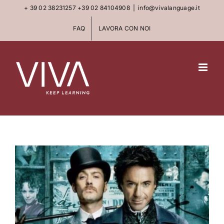
Skip
+ 39 02 38231257
+39 02 84104908
|
info@vivalanguage.it
to
FAQ
LAVORA CON NOI
content
View
Larger
Image