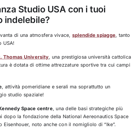
nza Studio USA con i tuoi
o indelebile?
 vanta di una atmosfera vivace,
splendide spiagge
, tanto
io USA!
t. Thomas University
, una prestigiosa università cattolica
tura è dotata di ottime attrezzature sportive tra cui campi
e
, attività pomeridiane e serali ma soprattutto un
gio studio spaziale!
Kennedy Space centre
, una delle basi strategiche più
ni dopo la fondazione della National Aereonautics Space
 Eisenhouer, noto anche con il nomigliolo di “Ike”.