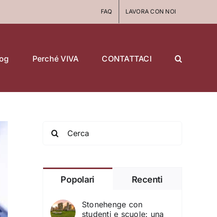
FAQ
LAVORA CON NOI
log
Perché VIVA
CONTATTACI
Search
for:
Popolari
Recenti
Stonehenge con
studenti e scuole: una