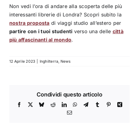
Non vedi l’ora di andare alla scoperta delle più
interessanti librerie di Londra? Scopri subito la
nostra proposta
di viaggi studio all’estero per
partire con i tuoi studenti
verso una delle
città
più affascinanti al mondo
.
12 Aprile 2023
|
Inghilterra
,
News
Condividi questo articolo
Facebook
X
Bluesky
Reddit
LinkedIn
WhatsApp
Telegram
Tumblr
Pinterest
Xing
Email