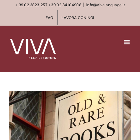
Skip
+ 39 02 38231257
+39 02 84104908
|
info@vivalanguage.it
to
FAQ
LAVORA CON NOI
content
View
Larger
Image