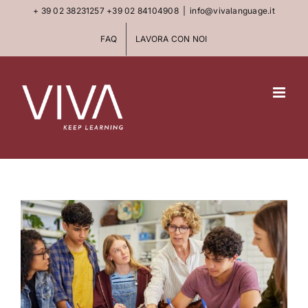
Skip
+ 39 02 38231257
+39 02 84104908
|
info@vivalanguage.it
to
FAQ
LAVORA CON NOI
content
View
Larger
Image