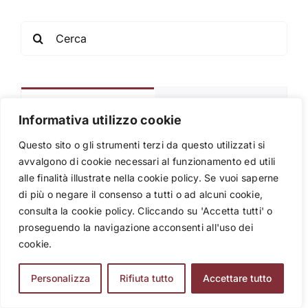
Search
for:
Popolari
Recenti
Informativa utilizzo cookie
Stonehenge con studenti e scuole:
Questo sito o gli strumenti terzi da questo utilizzati si
una visita tra storia, civiltà e pensiero
avvalgono di cookie necessari al funzionamento ed utili
critico
alle finalità illustrate nella cookie policy. Se vuoi saperne
21 Aprile 2026
di più o negare il consenso a tutti o ad alcuni cookie,
consulta la cookie policy. Cliccando su 'Accetta tutti' o
Il Metodo Toddler per adulti per
proseguendo la navigazione acconsenti all'uso dei
imparare le lingue
cookie.
25 Giugno 2026
Personalizza
Rifiuta tutto
Accettare tutto
Perché è importante la tecnologia in