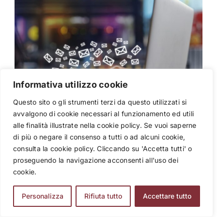
Informativa utilizzo cookie
Questo sito o gli strumenti terzi da questo utilizzati si
avvalgono di cookie necessari al funzionamento ed utili
alle finalità illustrate nella cookie policy. Se vuoi saperne
Trasforma l’incontro in
di più o negare il consenso a tutti o ad alcuni cookie,
consulta la cookie policy. Cliccando su 'Accetta tutti' o
un’opportunità educativa e
proseguendo la navigazione acconsenti all'uso dei
relazionale
cookie.
Personalizza
Rifiuta tutto
Accettare tutto
Perché un incontro informativo ben fatto non è
solo un adempimento scolastico: è una vera e