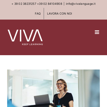
Skip
+ 39 02 38231257
+39 02 84104908
|
info@vivalanguage.it
to
FAQ
LAVORA CON NOI
content
View
Larger
Image