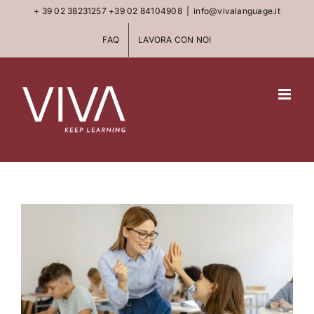
Skip
+ 39 02 38231257
+39 02 84104908
|
info@vivalanguage.it
to
FAQ
LAVORA CON NOI
content
View
Larger
Image