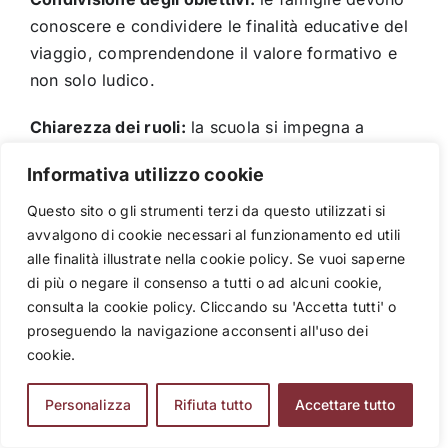
conoscere e condividere le finalità educative del
viaggio, comprendendone il valore formativo e
non solo ludico.
Chiarezza dei ruoli:
la scuola si impegna a
garantire organizzazione, assistenza e
Informativa utilizzo cookie
supervisione
, mentre le famiglie sostengono
l’autonomia responsabile dei propri figli.
Questo sito o gli strumenti terzi da questo utilizzati si
avvalgono di cookie necessari al funzionamento ed utili
Comunicazione trasparente:
informare in
alle finalità illustrate nella cookie policy. Se vuoi saperne
anticipo su programmi, norme di comportamento,
di più o negare il consenso a tutti o ad alcuni cookie,
consulta la cookie policy. Cliccando su 'Accetta tutti' o
procedure di emergenza, modalità di
proseguendo la navigazione acconsenti all'uso dei
comunicazione durante il soggiorno.
cookie.
Responsabilizzazione condivisa:
preparare i
Personalizza
Rifiuta tutto
Accettare tutto
ragazzi a rispettare le regole e ad affrontare le
piccole sfide della convivenza fuori dal contesto