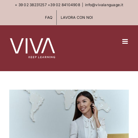
Skip
+ 39 02 38231257
+39 02 84104908
|
info@vivalanguage.it
to
FAQ
LAVORA CON NOI
content
View
Larger
Image