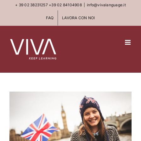
Skip
+ 39 02 38231257
+39 02 84104908
|
info@vivalanguage.it
to
FAQ
LAVORA CON NOI
content
View
Larger
Image