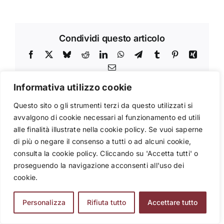
Condividi questo articolo
Facebook
X
Bluesky
Reddit
LinkedIn
WhatsApp
Telegram
Tumblr
Pinterest
Xing
Email
Informativa utilizzo cookie
Questo sito o gli strumenti terzi da questo utilizzati si
Articoli Correlati
avvalgono di cookie necessari al funzionamento ed utili
alle finalità illustrate nella cookie policy. Se vuoi saperne
di più o negare il consenso a tutti o ad alcuni cookie,
Piano Valditara
a:
Stage
per le lingue
consulta la cookie policy. Cliccando su 'Accetta tutti' o
E
linguistico a
all’estero: cosa
proseguendo la navigazione acconsenti all'uso dei
i
Granada per
devono sapere
cookie.
à
scuole e gruppi
scuole,
?
di studenti
dirigenti e
Personalizza
Rifiuta tutto
Accettare tutto
docenti