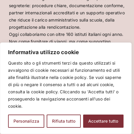
segreterie: procedure chiare, documentazione conforme,
partner internazionali accreditati e un supporto operativo
che riduce il carico amministrativo sulla scuola, dalla
progettazione alla rendicontazione.
Oggi collaboriamo con oltre 160 istituti italiani ogni anno.
Non come fornitore di viaggi, ma come supporting
agency strutturata: presente nelle fasi che contano,
Informativa utilizzo cookie
affidabile quando la normativa è complessa, disponibile
Questo sito o gli strumenti terzi da questo utilizzati si
quando la scuola ha bisogno di risposte precise.
avvalgono di cookie necessari al funzionamento ed utili
alle finalità illustrate nella cookie policy. Se vuoi saperne
ISCRIVITI ALLA NEWSLETTER
di più o negare il consenso a tutti o ad alcuni cookie,
consulta la cookie policy. Cliccando su 'Accetta tutti' o
proseguendo la navigazione acconsenti all'uso dei
"
*
" indica i campi obbligatori
cookie.
Indirizzo
Email
*
Personalizza
Rifiuta tutto
Accettare tutto
A quale categoria appartieni?
*