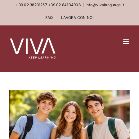
Skip
+ 39 02 38231257
+39 02 84104908
|
info@vivalanguage.it
to
FAQ
LAVORA CON NOI
content
View
Larger
Image