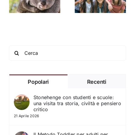
progetti
pi
educativo del
internazionali
soggiorno
scolastici
linguistico
Search
for:
Popolari
Recenti
Stonehenge con studenti e scuole:
una visita tra storia, civiltà e pensiero
critico
21 Aprile 2026
Il Metodo Toddler per adulti per