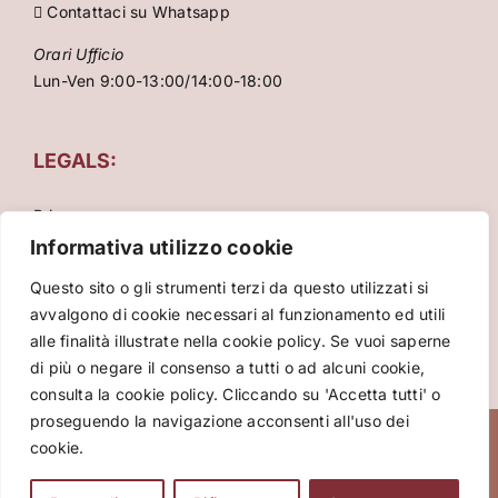
Contattaci su Whatsapp
Orari Ufficio
Lun-Ven 9:00-13:00/14:00-18:00
LEGALS:
Privacy
Condizioni Generali
Informativa utilizzo cookie
Cookie Policy
Questo sito o gli strumenti terzi da questo utilizzati si
avvalgono di cookie necessari al funzionamento ed utili
alle finalità illustrate nella cookie policy. Se vuoi saperne
di più o negare il consenso a tutti o ad alcuni cookie,
consulta la cookie policy. Cliccando su 'Accetta tutti' o
proseguendo la navigazione acconsenti all'uso dei
Copyright 2026 VIVA International srl – P.za Cinque
cookie.
Giornate 15, 20129 Milano – Italy – P.Iva: 10086860961 –
Tour operator licenza n° 545689/2017 - Certificazione di