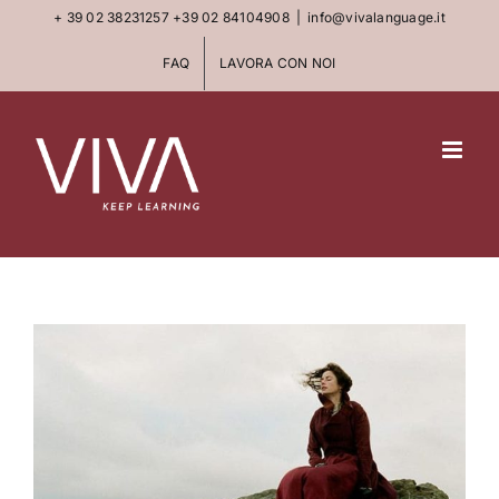
Skip
+ 39 02 38231257
+39 02 84104908
|
info@vivalanguage.it
to
FAQ
LAVORA CON NOI
content
View
Larger
Image