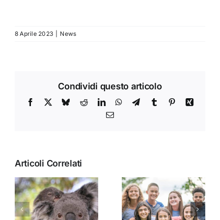
8 Aprile 2023
|
News
Condividi questo articolo
Facebook
X
Bluesky
Reddit
LinkedIn
WhatsApp
Telegram
Tumblr
Pinterest
Xing
Email
Articoli Correlati
Come
Competenze
comunicare
del docente
alle famiglie il
moderno nei
valore