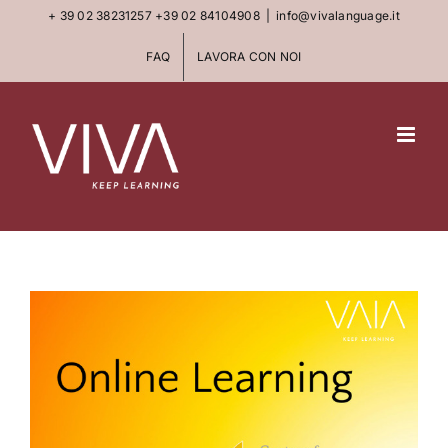
Skip
+ 39 02 38231257
+39 02 84104908
|
info@vivalanguage.it
to
FAQ
LAVORA CON NOI
content
View
Larger
Image