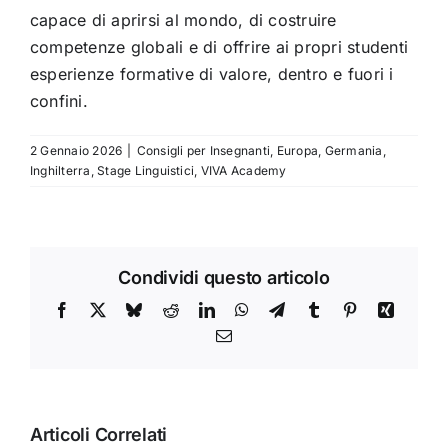
capace di aprirsi al mondo, di costruire
competenze globali e di offrire ai propri studenti
esperienze formative di valore, dentro e fuori i
confini.
2 Gennaio 2026
|
Consigli per Insegnanti
,
Europa
,
Germania
,
Inghilterra
,
Stage Linguistici
,
VIVA Academy
Condividi questo articolo
Facebook
X
Bluesky
Reddit
LinkedIn
WhatsApp
Telegram
Tumblr
Pinterest
Xing
Email
Articoli Correlati