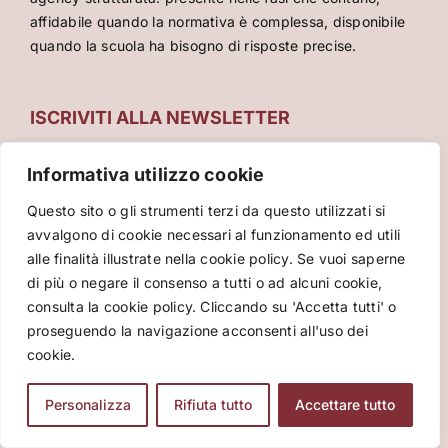
affidabile quando la normativa è complessa, disponibile
quando la scuola ha bisogno di risposte precise.
ISCRIVITI ALLA NEWSLETTER
"
*
" indica i campi obbligatori
Informativa utilizzo cookie
Indirizzo
Questo sito o gli strumenti terzi da questo utilizzati si
Email
*
avvalgono di cookie necessari al funzionamento ed utili
alle finalità illustrate nella cookie policy. Se vuoi saperne
A quale categoria appartieni?
*
di più o negare il consenso a tutti o ad alcuni cookie,
Docente
consulta la cookie policy. Cliccando su 'Accetta tutti' o
Genitore
proseguendo la navigazione acconsenti all'uso dei
Studente
cookie.
Leggi l'Informativa sulla Privacy
Personalizza
Rifiuta tutto
Accettare tutto
Consenso