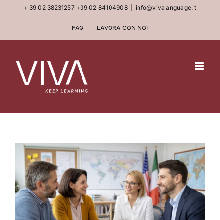
Skip
+ 39 02 38231257
+39 02 84104908
|
info@vivalanguage.it
to
FAQ
LAVORA CON NOI
content
View
Larger
Image