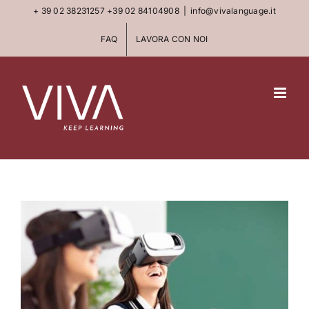
Skip
+ 39 02 38231257
+39 02 84104908
|
info@vivalanguage.it
to
FAQ
LAVORA CON NOI
content
View
Larger
Image