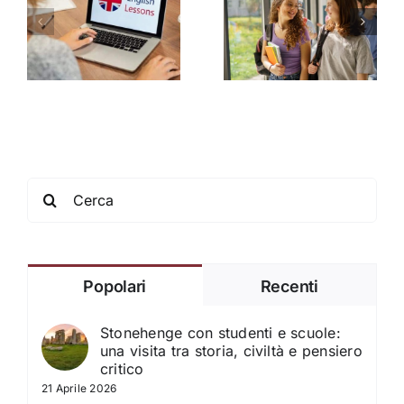
linguistico in
e
e orientamento
immersione
universitario:
funziona
va
un ponte verso
davvero
il futuro degli
(anche più
studenti
della
classroom)
Search
for:
Popolari
Recenti
Stonehenge con studenti e scuole:
una visita tra storia, civiltà e pensiero
critico
21 Aprile 2026