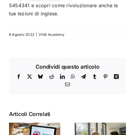
5454341 e scopri come rivoluzionare anche le
tue lezioni di inglese.
6 Agosto 2022
|
VIVA Academy
Condividi questo articolo
Facebook
X
Bluesky
Reddit
LinkedIn
WhatsApp
Telegram
Tumblr
Pinterest
Xing
Email
Articoli Correlati
Perché
l’apprendimento
i
Viaggio studio