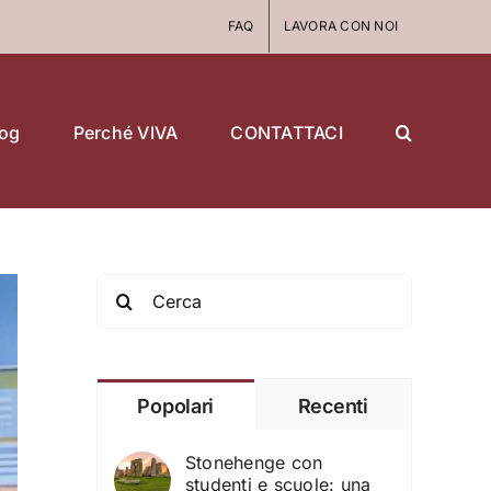
FAQ
LAVORA CON NOI
log
Perché VIVA
CONTATTACI
Search
for:
Popolari
Recenti
Stonehenge con
studenti e scuole: una