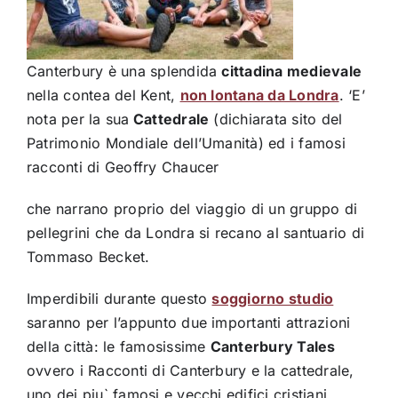
Canterbury è una splendida
cittadina medievale
nella contea del Kent,
non lontana da Londra
. ‘E’
nota per la sua
Cattedrale
(dichiarata sito del
Patrimonio Mondiale dell’Umanità) ed i famosi
racconti di Geoffry Chaucer
che narrano proprio del viaggio di un gruppo di
pellegrini che da Londra si recano al santuario di
Tommaso Becket.
Imperdibili durante questo
soggiorno studio
saranno per l’appunto due importanti attrazioni
della città: le famosissime
Canterbury Tales
ovvero i Racconti di Canterbury e la cattedrale,
uno dei piu` famosi e vecchi edifici cristiani