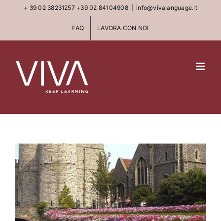
Skip
+ 39 02 38231257
+39 02 84104908
|
info@vivalanguage.it
to
FAQ
LAVORA CON NOI
content
View
Larger
Image