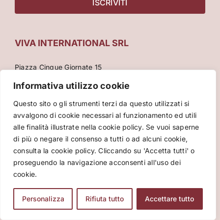
VIVA INTERNATIONAL SRL
Piazza Cinque Giornate 15
Informativa utilizzo cookie
20129 Milano (Mi)
Questo sito o gli strumenti terzi da questo utilizzati si
avvalgono di cookie necessari al funzionamento ed utili
CONTATTACI
alle finalità illustrate nella cookie policy. Se vuoi saperne
di più o negare il consenso a tutti o ad alcuni cookie,
Mandaci un messaggio
consulta la cookie policy. Cliccando su 'Accetta tutti' o
+39 02 84104908
proseguendo la navigazione acconsenti all'uso dei
cookie.
+ 39 02 38231257
Contattaci su Whatsapp
Personalizza
Rifiuta tutto
Accettare tutto
Orari Ufficio
Lun-Ven 9:00-13:00/14:00-18:00