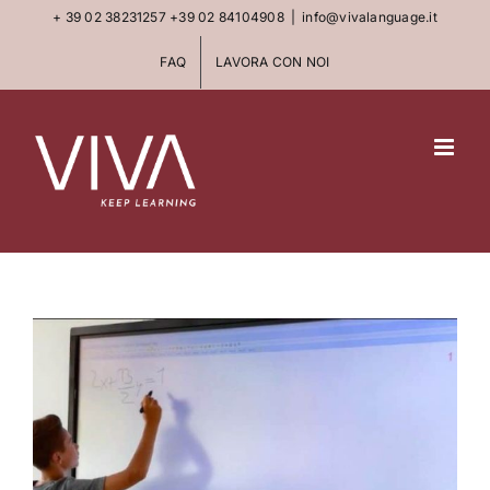
Skip
+ 39 02 38231257
+39 02 84104908
|
info@vivalanguage.it
to
FAQ
LAVORA CON NOI
content
View
Larger
Image