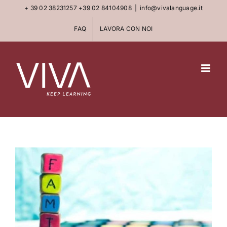
Skip
+ 39 02 38231257
+39 02 84104908
|
info@vivalanguage.it
to
FAQ
LAVORA CON NOI
content
View
Larger
Image