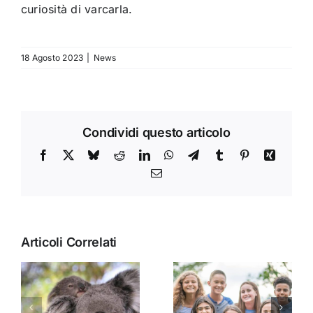
curiosità di varcarla.
18 Agosto 2023
|
News
Condividi questo articolo
Facebook
X
Bluesky
Reddit
LinkedIn
WhatsApp
Telegram
Tumblr
Pinterest
Xing
Email
Articoli Correlati
Come
Competenze
comunicare
del docente
alle famiglie il