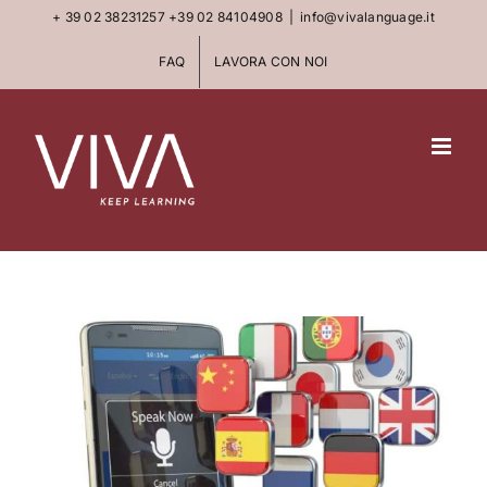
Skip
+ 39 02 38231257
+39 02 84104908
|
info@vivalanguage.it
to
FAQ
LAVORA CON NOI
content
View
Larger
Image