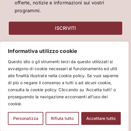
offerte, notizie e informazioni sui vostri
programmi.
Informativa utilizzo cookie
VIVA INTERNATIONAL SRL
Questo sito o gli strumenti terzi da questo utilizzati si
Piazza Cinque Giornate 15
avvalgono di cookie necessari al funzionamento ed utili
alle finalità illustrate nella cookie policy. Se vuoi saperne
20129 Milano (Mi)
di più o negare il consenso a tutti o ad alcuni cookie,
consulta la cookie policy. Cliccando su 'Accetta tutti' o
proseguendo la navigazione acconsenti all'uso dei
CONTATTACI
cookie.
Mandaci un messaggio
Personalizza
Rifiuta tutto
Accettare tutto
+39 02 84104908