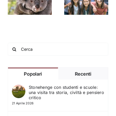
moderno nei
valore
progetti
pi
educativo del
internazionali
soggiorno
scolastici
linguistico
Search
for:
Popolari
Recenti
Stonehenge con studenti e scuole:
una visita tra storia, civiltà e pensiero
critico
21 Aprile 2026