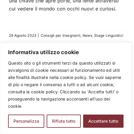
una chiave che apre porte, una lente attraverso
cui vedere il mondo con occhi nuovi e curiosi.
29 Agosto 2023
|
Consigli per Insegnanti
,
News
,
Stage Linguistici
Informativa utilizzo cookie
Questo sito o gli strumenti terzi da questo utilizzati si
Condividi questo articolo
avvalgono di cookie necessari al funzionamento ed utili
Facebook
X
Bluesky
Reddit
LinkedIn
WhatsApp
Telegram
Tumblr
Pinterest
Xing
alle finalità illustrate nella cookie policy. Se vuoi saperne
di più o negare il consenso a tutti o ad alcuni cookie,
Email
consulta la cookie policy. Cliccando su 'Accetta tutti' o
proseguendo la navigazione acconsenti all'uso dei
cookie.
Articoli Correlati
Personalizza
Rifiuta tutto
Accettare tutto