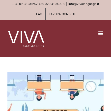
Skip
+ 39 02 38231257
+39 02 84104908
|
info@vivalanguage.it
to
FAQ
LAVORA CON NOI
content
View
Larger
Image