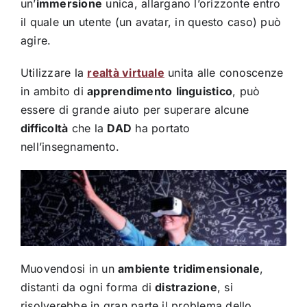
un’
immersione
unica, allargano l’orizzonte entro
il quale un utente (un avatar, in questo caso) può
agire.
Utilizzare la
realtà virtuale
unita alle conoscenze
in ambito di
apprendimento
linguistico
, può
essere di grande aiuto per superare alcune
difficoltà
che la
DAD
ha portato
nell’insegnamento.
Muovendosi in un
ambiente
tridimensionale
,
distanti da ogni forma di
distrazione
, si
risolverebbe in gran parte il problema dello