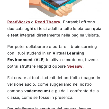
ReadWorks
o
Read Theory
. Entrambi offrono
due cataloghi di testi adatti a tutte le età con
quiz
e
test
integrati direttamente nella pagina visitata.
Per poter collaborare e portare il brainstorming
con i tuoi studenti in un
Virtual
Learning
Environment
(
VLE
) intuitivo e moderno, invece,
potrai sfruttare Flipgrid oppure
Seesaw
.
Fai creare ai tuoi studenti dei portfolio (magari in
versione audio, come suggeriamo nel nostro
comodo
vademecum
) e guida il confronto della
classe, come se fosse in presenza.
Per migliorare la scrittura dei ragazzi invece