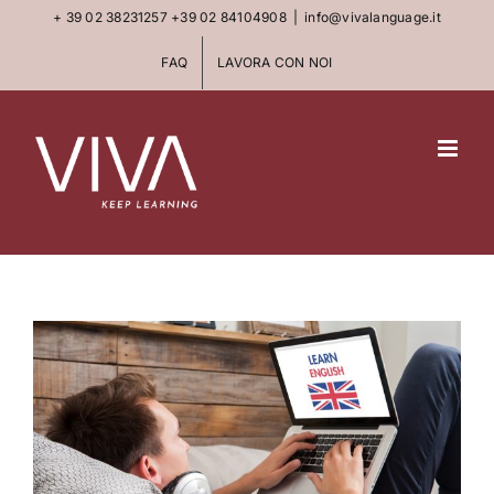
Skip
+ 39 02 38231257
+39 02 84104908
|
info@vivalanguage.it
to
FAQ
LAVORA CON NOI
content
View
Larger
Image