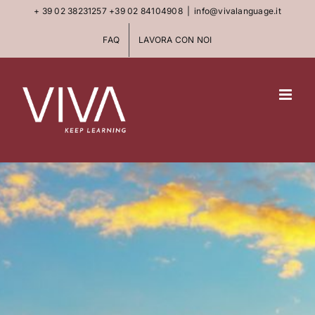
Skip
+ 39 02 38231257
+39 02 84104908
|
info@vivalanguage.it
to
FAQ
LAVORA CON NOI
content