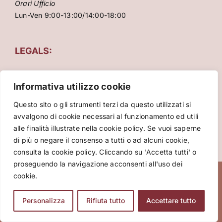
Orari Ufficio
Lun-Ven 9:00-13:00/14:00-18:00
LEGALS:
Privacy
Informativa utilizzo cookie
Condizioni Generali
Cookie Policy
Questo sito o gli strumenti terzi da questo utilizzati si
avvalgono di cookie necessari al funzionamento ed utili
alle finalità illustrate nella cookie policy. Se vuoi saperne
di più o negare il consenso a tutti o ad alcuni cookie,
consulta la cookie policy. Cliccando su 'Accetta tutti' o
proseguendo la navigazione acconsenti all'uso dei
cookie.
Copyright 2026 VIVA International srl – P.za Cinque
Giornate 15, 20129 Milano – Italy – P.Iva: 10086860961 –
Tour operator licenza n° 545689/2017 - Certificazione di
Personalizza
Rifiuta tutto
Accettare tutto
qualità UNI EN 14804